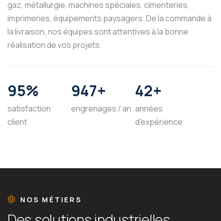
gaz, métallurgie, machines spéciales, cimenteries,
imprimeries, équipements paysagers. De la commande à
la livraison, nos équipes sont attentives à la bonne
réalisation de vos projets.
100
%
1000
+
45
+
satisfaction
engrenages / an
années
client
d'expérience
NOS MÉTIERS
D
e
s
s
o
l
u
t
i
o
n
s
i
n
d
u
s
t
r
i
e
l
l
e
s