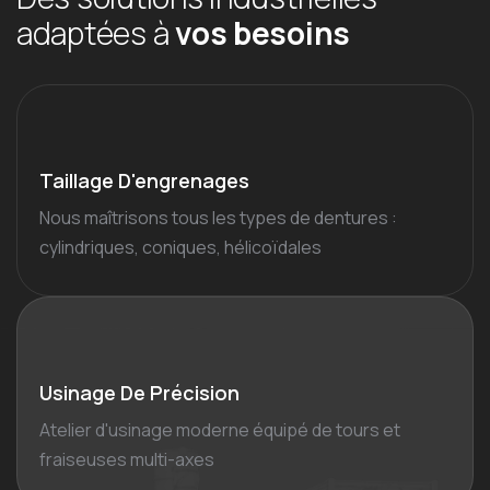
a
d
a
p
t
é
e
s
à
v
o
s
b
e
s
o
i
n
s
Taillage D'engrenages
Nous maîtrisons tous les types de dentures :
cylindriques, coniques, hélicoïdales
Usinage De Précision
Atelier d'usinage moderne équipé de tours et
fraiseuses multi-axes