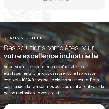
NOS SERVICES
D
e
s
s
o
l
u
t
i
o
n
s
c
o
m
p
l
è
t
e
s
p
o
u
r
v
o
t
r
e
e
x
c
e
l
l
e
n
c
e
i
n
d
u
s
t
r
i
e
l
l
e
Au service de tous les secteurs d'activité, les
établissements Chandioux assurent une fabrication
complète 100% française de pièces sur mesure. De la
commande à la livraison, nos équipes sont attentives à la
bonne réalisation de vos projets.