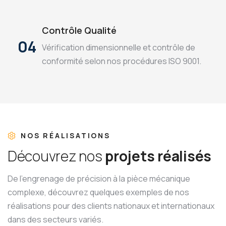
Contrôle Qualité
04
Vérification dimensionnelle et contrôle de
conformité selon nos procédures ISO 9001.
NOS RÉALISATIONS
D
é
c
o
u
v
r
e
z
n
o
s
p
r
o
j
e
t
s
r
é
a
l
i
s
é
s
De l'engrenage de précision à la pièce mécanique
complexe, découvrez quelques exemples de nos
réalisations pour des clients nationaux et internationaux
dans des secteurs variés.