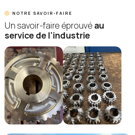
NOTRE SAVOIR-FAIRE
U
n
s
a
v
o
i
r
-
f
a
i
r
e
é
p
r
o
u
v
é
a
u
s
e
r
v
i
c
e
d
e
l
'
i
n
d
u
s
t
r
i
e