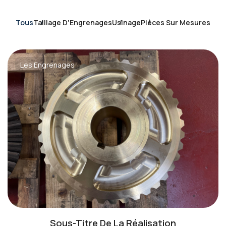
Tous
Taillage D'Engrenages
Usinage
Pièces Sur Mesures
Les Engrenages
Sous-Titre De La Réalisation