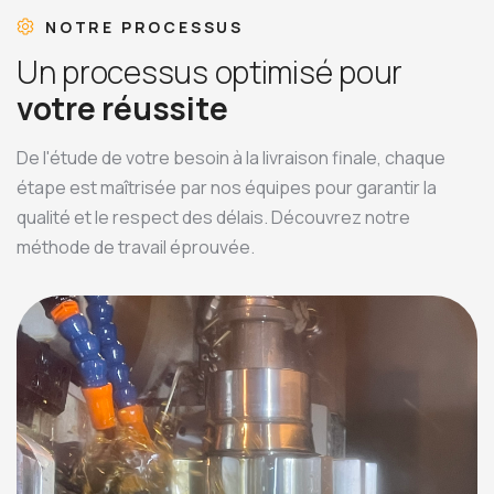
NOTRE PROCESSUS
U
n
p
r
o
c
e
s
s
u
s
o
p
t
i
m
i
s
é
p
o
u
r
v
o
t
r
e
r
é
u
s
s
i
t
e
De l'étude de votre besoin à la livraison finale, chaque
étape est maîtrisée par nos équipes pour garantir la
qualité et le respect des délais. Découvrez notre
méthode de travail éprouvée.