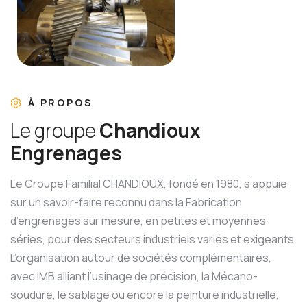
À PROPOS
L
e
g
r
o
u
p
e
C
h
a
n
d
i
o
u
x
E
n
g
r
e
n
a
g
e
s
Le Groupe Familial CHANDIOUX, fondé en 1980, s’appuie
sur un savoir-faire reconnu dans la Fabrication
d’engrenages sur mesure, en petites et moyennes
séries, pour des secteurs industriels variés et exigeants.
L’organisation autour de sociétés complémentaires,
avec IMB alliant l’usinage de précision, la Mécano-
soudure, le sablage ou encore la peinture industrielle,