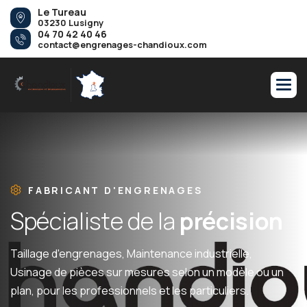
Le Tureau
03230 Lusigny
04 70 42 40 46
contact@engrenages-chandioux.com
FABRICANT D'ENGRENAGES
S
p
é
c
i
a
l
i
s
t
e
d
e
l
a
p
r
é
c
i
s
i
o
n
Taillage d'engrenages, Maintenance industrielle,
Usinage de pièces sur mesures selon un modèle ou un
plan, pour les professionnels et les particuliers.